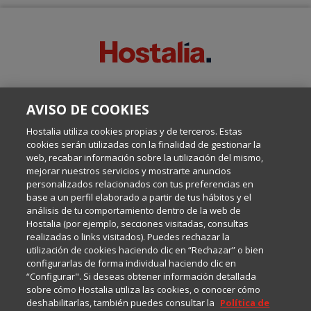
SOBRE ESTE BLOG:
AVISO DE COOKIES
Escrito por el equipo de Comunicación de Hostalia, dirigido por
Inma Castellanos, en el que conversamos sobre Hosting,
Hostalia utiliza cookies propias y de terceros. Estas
Internet y Tecnología.
cookies serán utilizadas con la finalidad de gestionar la
web, recabar información sobre la utilización del mismo,
mejorar nuestros servicios y mostrarte anuncios
Política de privacidad
personalizados relacionados con tus preferencias en
base a un perfil elaborado a partir de tus hábitos y el
análisis de tu comportamiento dentro de la web de
Política de cookies
Hostalia (por ejemplo, secciones visitadas, consultas
realizadas o links visitados). Puedes rechazar la
utilización de cookies haciendo clic en “Rechazar” o bien
Aviso legal
configurarlas de forma individual haciendo clic en
“Configurar". Si deseas obtener información detallada
sobre cómo Hostalia utiliza las cookies, o conocer cómo
deshabilitarlas, también puedes consultar la
Política de