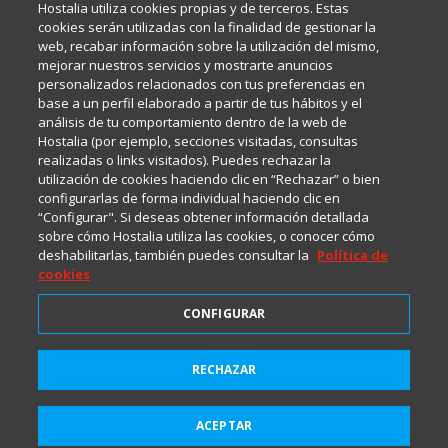
Hostalia utiliza cookies propias y de terceros. Estas
Internet y Tecnología.
cookies serán utilizadas con la finalidad de gestionar la
web, recabar información sobre la utilización del mismo,
mejorar nuestros servicios y mostrarte anuncios
Política de privacidad
personalizados relacionados con tus preferencias en
base a un perfil elaborado a partir de tus hábitos y el
análisis de tu comportamiento dentro de la web de
Política de cookies
Hostalia (por ejemplo, secciones visitadas, consultas
realizadas o links visitados). Puedes rechazar la
utilización de cookies haciendo clic en “Rechazar” o bien
Aviso legal
configurarlas de forma individual haciendo clic en
“Configurar". Si deseas obtener información detallada
sobre cómo Hostalia utiliza las cookies, o conocer cómo
deshabilitarlas, también puedes consultar la
Política de
cookies
CONFIGURAR
2001-2026 © Copyright
RECHAZAR
Suscríbete a HostaliaNews
Todos los Derechos Reservados
para mantenerte a la última
ACEPTAR
Suscribirme