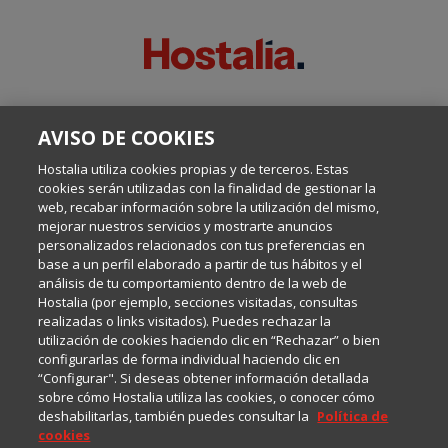
SOBRE ESTE BLOG:
AVISO DE COOKIES
Escrito por el equipo de Comunicación de Hostalia, dirigido por
Inma Castellanos, en el que conversamos sobre Hosting,
Hostalia utiliza cookies propias y de terceros. Estas
Internet y Tecnología.
cookies serán utilizadas con la finalidad de gestionar la
web, recabar información sobre la utilización del mismo,
mejorar nuestros servicios y mostrarte anuncios
Política de privacidad
personalizados relacionados con tus preferencias en
base a un perfil elaborado a partir de tus hábitos y el
análisis de tu comportamiento dentro de la web de
Política de cookies
Hostalia (por ejemplo, secciones visitadas, consultas
realizadas o links visitados). Puedes rechazar la
utilización de cookies haciendo clic en “Rechazar” o bien
Aviso legal
configurarlas de forma individual haciendo clic en
“Configurar". Si deseas obtener información detallada
sobre cómo Hostalia utiliza las cookies, o conocer cómo
deshabilitarlas, también puedes consultar la
Política de
cookies