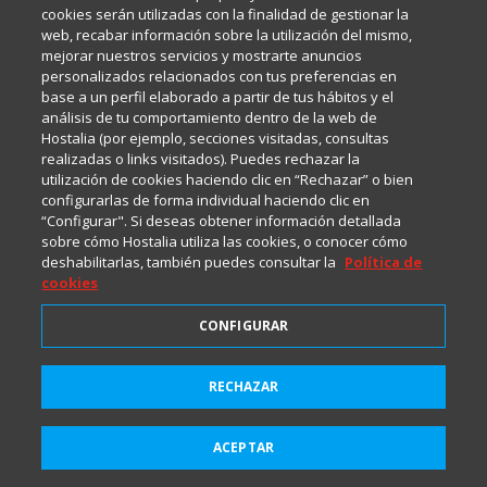
cookies serán utilizadas con la finalidad de gestionar la
web, recabar información sobre la utilización del mismo,
mejorar nuestros servicios y mostrarte anuncios
personalizados relacionados con tus preferencias en
base a un perfil elaborado a partir de tus hábitos y el
análisis de tu comportamiento dentro de la web de
Hostalia (por ejemplo, secciones visitadas, consultas
realizadas o links visitados). Puedes rechazar la
utilización de cookies haciendo clic en “Rechazar” o bien
configurarlas de forma individual haciendo clic en
“Configurar". Si deseas obtener información detallada
sobre cómo Hostalia utiliza las cookies, o conocer cómo
deshabilitarlas, también puedes consultar la
Política de
cookies
CONFIGURAR
RECHAZAR
Suscríbete a HostaliaNews
para mantenerte a la última
ACEPTAR
Suscribirme