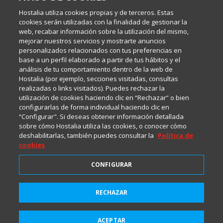
Inma Castellanos, en el que conversamos sobre Hosting,
Hostalia utiliza cookies propias y de terceros. Estas
Internet y Tecnología.
cookies serán utilizadas con la finalidad de gestionar la
web, recabar información sobre la utilización del mismo,
mejorar nuestros servicios y mostrarte anuncios
Política de privacidad
personalizados relacionados con tus preferencias en
base a un perfil elaborado a partir de tus hábitos y el
análisis de tu comportamiento dentro de la web de
Política de cookies
Hostalia (por ejemplo, secciones visitadas, consultas
realizadas o links visitados). Puedes rechazar la
utilización de cookies haciendo clic en “Rechazar” o bien
Aviso legal
configurarlas de forma individual haciendo clic en
“Configurar". Si deseas obtener información detallada
sobre cómo Hostalia utiliza las cookies, o conocer cómo
deshabilitarlas, también puedes consultar la
Política de
cookies
CONFIGURAR
2001-2026 © Copyright
RECHAZAR
Suscríbete a HostaliaNews
Todos los Derechos Reservados
para mantenerte a la última
ACEPTAR
Suscribirme