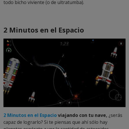
todo bicho viviente (o de ultratumba).
2 Minutos en el Espacio
2 Minutos en el Espacio
viajando con tu nave,
¿serás
capaz de lograrlo? Si te piensas que ahí sólo hay