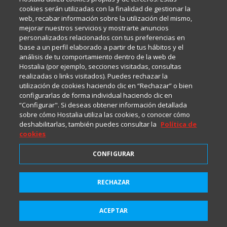
Internet y Tecnología.
cookies serán utilizadas con la finalidad de gestionar la
web, recabar información sobre la utilización del mismo,
mejorar nuestros servicios y mostrarte anuncios
Política de privacidad
personalizados relacionados con tus preferencias en
base a un perfil elaborado a partir de tus hábitos y el
análisis de tu comportamiento dentro de la web de
Política de cookies
Hostalia (por ejemplo, secciones visitadas, consultas
realizadas o links visitados). Puedes rechazar la
utilización de cookies haciendo clic en “Rechazar” o bien
Aviso legal
configurarlas de forma individual haciendo clic en
“Configurar". Si deseas obtener información detallada
sobre cómo Hostalia utiliza las cookies, o conocer cómo
deshabilitarlas, también puedes consultar la
Política de
cookies
CONFIGURAR
2001-2026 © Copyright
RECHAZAR
Suscríbete a HostaliaNews
Todos los Derechos Reservados
para mantenerte a la última
ACEPTAR
Suscribirme