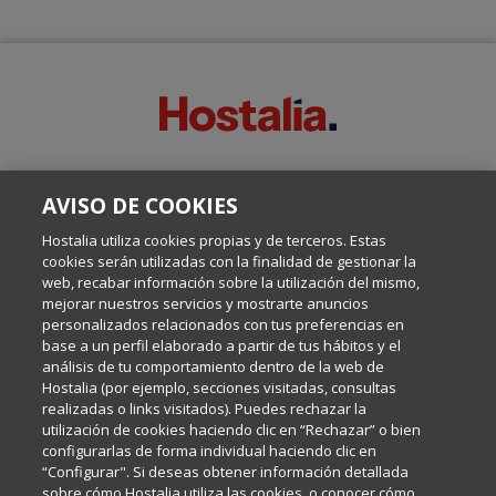
SOBRE ESTE BLOG:
AVISO DE COOKIES
Escrito por el equipo de Comunicación de Hostalia, dirigido por
Inma Castellanos, en el que conversamos sobre Hosting,
Hostalia utiliza cookies propias y de terceros. Estas
Internet y Tecnología.
cookies serán utilizadas con la finalidad de gestionar la
web, recabar información sobre la utilización del mismo,
mejorar nuestros servicios y mostrarte anuncios
Política de privacidad
personalizados relacionados con tus preferencias en
base a un perfil elaborado a partir de tus hábitos y el
análisis de tu comportamiento dentro de la web de
Política de cookies
Hostalia (por ejemplo, secciones visitadas, consultas
realizadas o links visitados). Puedes rechazar la
utilización de cookies haciendo clic en “Rechazar” o bien
Aviso legal
configurarlas de forma individual haciendo clic en
“Configurar". Si deseas obtener información detallada
sobre cómo Hostalia utiliza las cookies, o conocer cómo