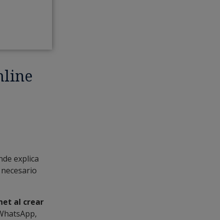
nline
de explica
 necesario
net al crear
 WhatsApp,