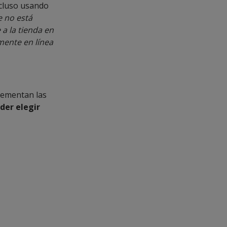
ncluso usando
e no está
 a la tienda en
mente en línea
crementan las
der elegir