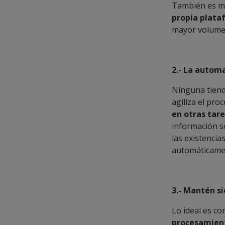
También es m
propia plata
mayor volume
2.- La autom
Ninguna tiend
agiliza el pr
en otras tare
información so
las existenci
automáticame
3.- Mantén s
Lo ideal es c
procesamient