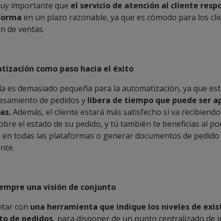
uy importante que
el servicio de atención al cliente resp
forma
en un plazo razonable, ya que es cómodo para los cli
n de ventas.
atización como paso hacia el éxito
a es demasiado pequeña para la automatización, ya que es
ocesamiento de pedidos y
libera de tiempo que puede ser 
as.
Además, el cliente estará más satisfecho si va recibiendo
bre el estado de su pedido, y tú también te beneficias al p
as en todas las plataformas o generar documentos de pedido
nte.
iempre una visión de conjunto
ontar con
una herramienta que indique los niveles de exis
o de pedidos,
para disponer de un punto centralizado de 