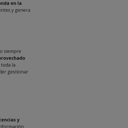
onda en la
entes y genera
to siempre
aprovechado
 toda la
oder gestionar
tencias y
información