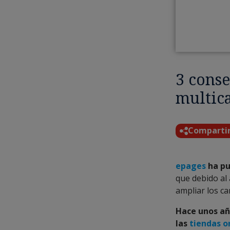
3 conse
multic
Comparti
epages
ha pub
que debido al
ampliar los c
Hace unos año
las
tiendas o