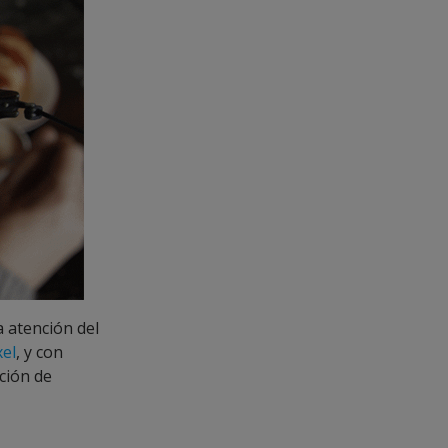
a atención del
xel
, y con
ción de