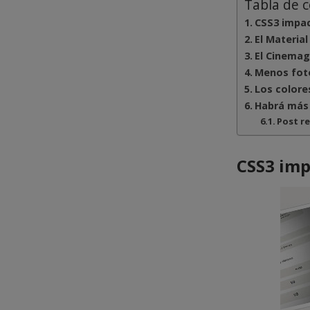
Tabla de 
CSS3 impac
El Materia
El Cinemag
Menos foto
Los colore
Habrá más 
Post r
CSS3 imp