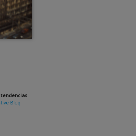
s
tendencias
tive Bloq