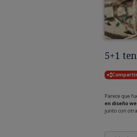
5+1 te
Comparti
Parece que fu
en diseño w
junto con otr