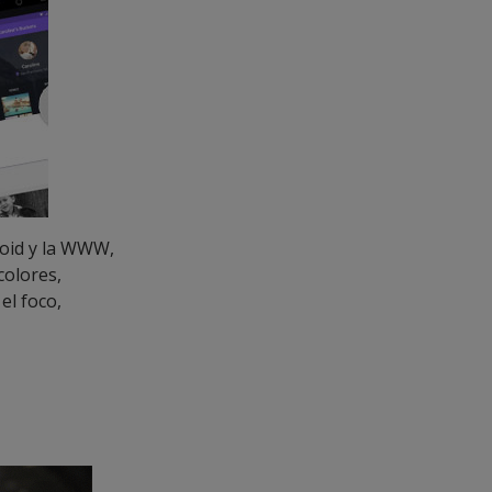
roid y la WWW,
colores,
el foco,