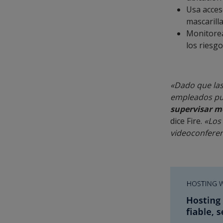
Usa acceso
mascarill
Monitorea
los riesg
«Dado que las
empleados pue
supervisar m
dice Fire.
«Los 
videoconferenc