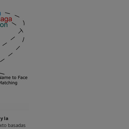
y la
exto basadas