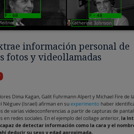
xtrae información personal de
s fotos y videollamadas
r
dores Dima Kagan, Galit Fuhrmann Alpert y Michael Fire de l
l Néguev (Israel) afirman en su
experimento
haber identific
es de varias videoconferencias a partir de capturas de panta
s en redes sociales. En el ejemplo del collage anterior,
la In
e capaz de detectar información como la cara y el nombr
 ahí deducir su sexo y edad aproximada.