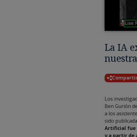
La IA e
nuestra
Comparti
Los investiga
Ben Gurión de
a los asistent
sido publicada
Artificial fu
y a partir de