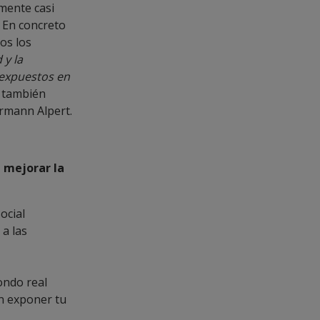
mente casi
. En concreto
os los
 y la
 expuestos en
e también
hrmann Alpert.
 mejorar la
ocial
 a las
ondo real
n exponer tu