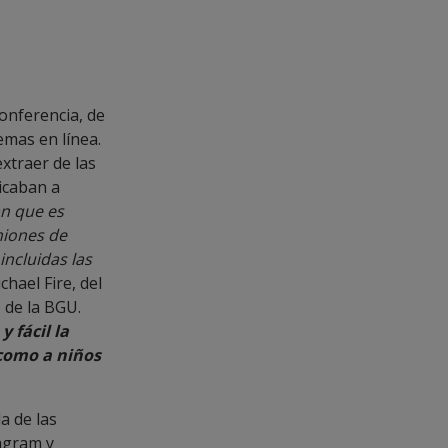
onferencia, de
emas en línea.
xtraer de las
icaban a
an que es
niones de
incluidas las
ichael Fire, del
 de la BGU.
 fácil la
 como a niños
a de las
tagram y