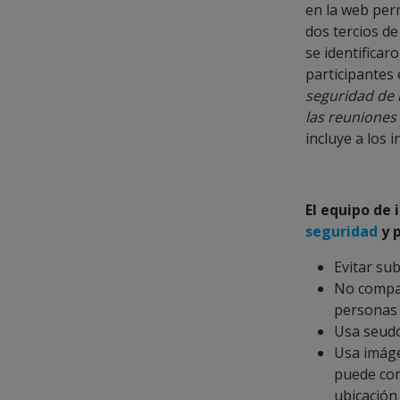
en la web per
dos tercios de
se identificar
participantes
seguridad de 
las reuniones
incluye a los 
El equipo de
seguridad
y p
Evitar sub
No compar
personas
Usa seudó
Usa imáge
puede com
ubicación