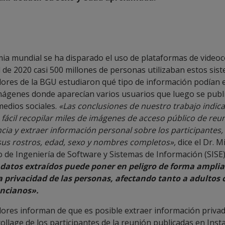
ia mundial se ha disparado el uso de plataformas de videoc
 de 2020 casi 500 millones de personas utilizaban estos sist
dores de la BGU estudiaron qué tipo de información podían e
mágenes donde aparecían varios usuarios que luego se publ
medios sociales.
«Las conclusiones de nuestro trabajo indic
 fácil recopilar miles de imágenes de acceso público de reu
ia y extraer información personal sobre los participantes, 
us rostros, edad, sexo y nombres completos»,
dice el Dr. M
de Ingeniería de Software y Sistemas de Información (SISE)
 datos extraídos puede poner en peligro de forma amplia y
a privacidad de las personas, afectando tanto a adultos
ncianos».
dores informan de que es posible extraer información privad
ollage de los participantes de la reunión publicadas en Ins