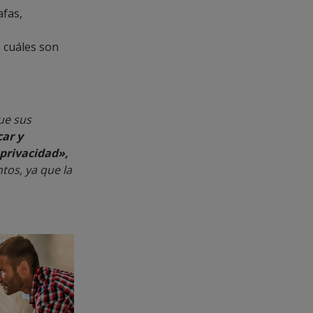
afas,
s cuáles son
ue sus
ar y
privacidad»,
tos, ya que la