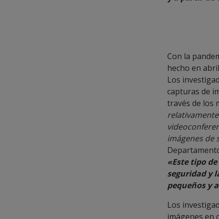
Con la pandem
hecho en abril
Los investiga
capturas de i
través de los 
relativamente
videoconferenc
imágenes de s
Departamento 
«Este tipo de
seguridad y l
pequeños y a
Los investiga
imágenes en c