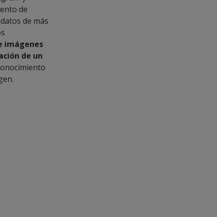
iento de
e datos de más
os
de imágenes
pación de un
econocimiento
gen.