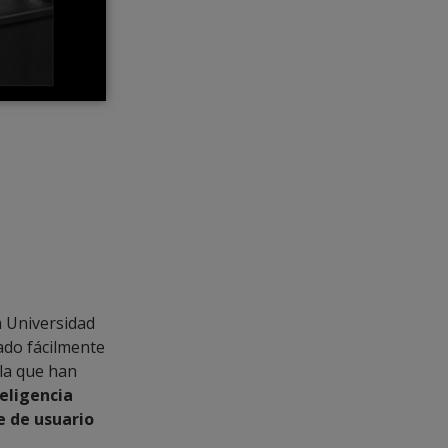
a Universidad
ado fácilmente
lla que han
teligencia
e de usuario