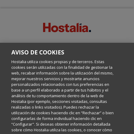
SOBRE ESTE BLOG:
AVISO DE COOKIES
Escrito por el equipo de Comunicación de Hostalia, dirigido por
Inma Castellanos, en el que conversamos sobre Hosting,
Hostalia utiliza cookies propias y de terceros. Estas
Internet y Tecnología.
cookies serán utilizadas con la finalidad de gestionar la
web, recabar información sobre la utilización del mismo,
mejorar nuestros servicios y mostrarte anuncios
Política de privacidad
personalizados relacionados con tus preferencias en
base a un perfil elaborado a partir de tus hábitos y el
análisis de tu comportamiento dentro de la web de
Política de cookies
Hostalia (por ejemplo, secciones visitadas, consultas
realizadas o links visitados). Puedes rechazar la
utilización de cookies haciendo clic en “Rechazar” o bien
Aviso legal
configurarlas de forma individual haciendo clic en
“Configurar". Si deseas obtener información detallada
sobre cómo Hostalia utiliza las cookies, o conocer cómo