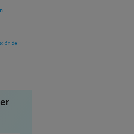
in
pción de
ter