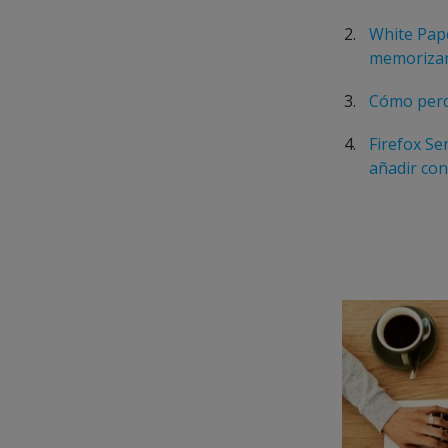
White Pape
memorizar
Cómo perde
Firefox Se
añadir co