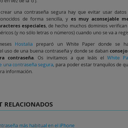
 en vez de la ‘o’).
 crear una contraseña segura hay que evitar usar datos
onocidos de forma sencilla, y
es muy aconsejable mez
racteres especiales
, de hecho muchos dominios verifica
ricos (y no sólo letras o números) cuando uno se va a regis
meses
Hostalia
preparó un White Paper donde se ha
el uso de una buena contraseña y donde se daban
consejos
tra contraseña
. Os invitamos a que leáis el
White Pa
e una contraseña segura
, para poder estar tranquilos de q
ra información.
T RELACIONADOS
ntraseña más habitual en el iPhone