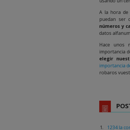
usando un cero
A la hora de
puedan ser c
números y ca
datos alfanumé
Hace unos 
importancia d
elegir nues
importancia d
robaros vuest
POS
1234 la co