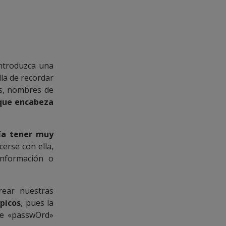
introduzca una
la de recordar
s, nombres de
 que encabeza
ía tener muy
cerse con ella,
información o
rear nuestras
picos
, pues la
 de «passwOrd»