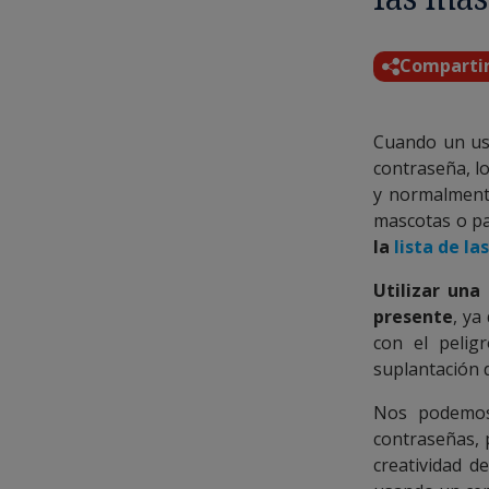
Comparti
Cuando un us
contraseña, l
y normalment
mascotas o p
la
lista de l
Utilizar un
presente
, ya
con el pelig
suplantación d
Nos podemos 
contraseñas, 
creatividad d