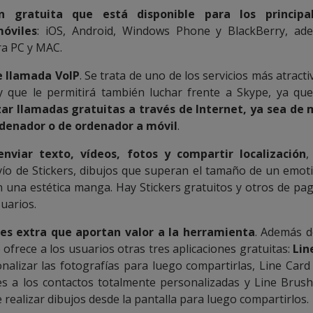
ón gratuita que está disponible para los principa
óviles
: iOS, Android, Windows Phone y BlackBerry, ad
ra PC y MAC.
e llamada VoIP
. Se trata de uno de los servicios más atract
 y que le permitirá también luchar frente a Skype, ya qu
ar llamadas gratuitas a través de Internet, ya sea de 
rdenador o de ordenador a móvil
.
nviar texto, vídeos, fotos y compartir localización
,
vío de Stickers, dibujos que superan el tamaño de un emot
 una estética manga. Hay Stickers gratuitos y otros de p
suarios.
nes extra que aportan valor a la herramienta
. Además de
 ofrece a los usuarios otras tres aplicaciones gratuitas:
Lin
nalizar las fotografías para luego compartirlas, Line Car
es a los contactos totalmente personalizadas y Line Brush
realizar dibujos desde la pantalla para luego compartirlos.