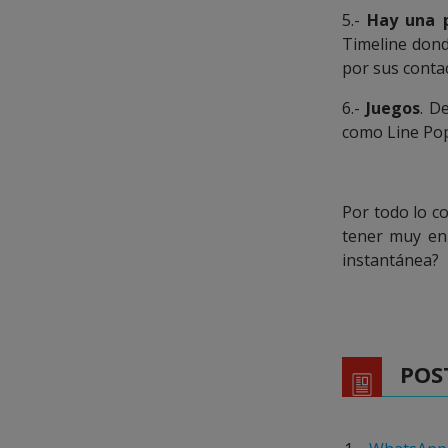
5.-
Hay una p
Timeline dond
por sus conta
6.-
Juegos
. D
como Line Pop 
Por todo lo c
tener muy en
instantánea?
POS