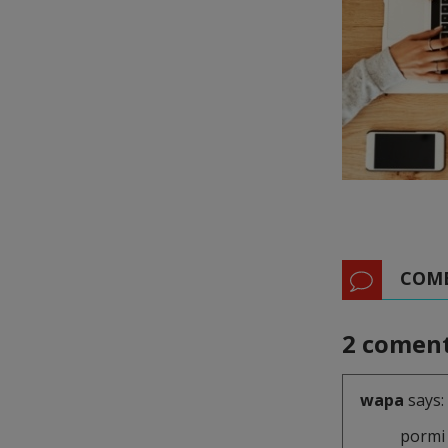
COM
2 coment
wapa
says:
pormi 