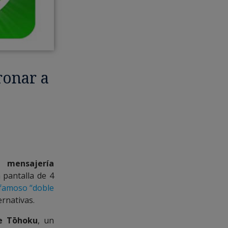
ronar a
 mensajería
 pantalla de 4
 famoso “doble
rnativas.
de Tōhoku
, un