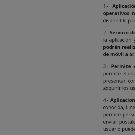
1.-
Aplicaci
operativos m
disponible pa
2.-
Servicio d
la aplicación
podrán realiz
de móvil a o
3.-
Permite e
permite el en
presentan con
adquirir los u
4.-
Aplicacio
conocida, Line
permite perso
enviar postal
usuario puede 