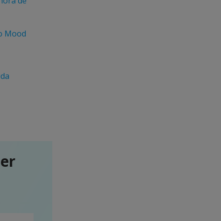
 hora de
do Mood
uda
ter