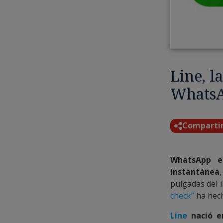
Line, l
Whats
Comparti
WhatsApp e
instantánea
pulgadas del 
check”
ha hech
Line
nació e