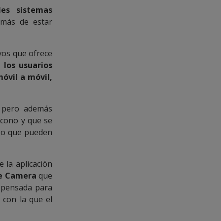
les sistemas
emás de estar
ivos que ofrece
e
los usuarios
móvil a móvil,
 pero además
icono y que se
ago que pueden
 la aplicación
e Camera
que
d pensada para
 con la que el