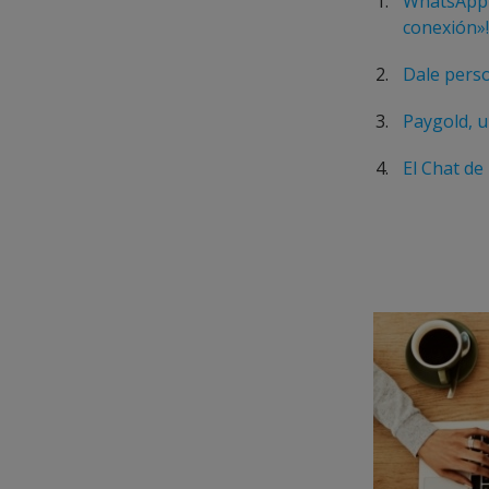
WhatsApp d
conexión»!
Dale perso
Paygold, 
El Chat de