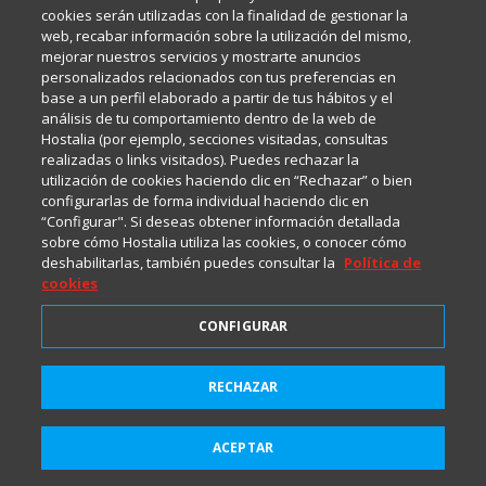
Internet y Tecnología.
cookies serán utilizadas con la finalidad de gestionar la
web, recabar información sobre la utilización del mismo,
mejorar nuestros servicios y mostrarte anuncios
Política de privacidad
personalizados relacionados con tus preferencias en
base a un perfil elaborado a partir de tus hábitos y el
análisis de tu comportamiento dentro de la web de
Política de cookies
Hostalia (por ejemplo, secciones visitadas, consultas
realizadas o links visitados). Puedes rechazar la
utilización de cookies haciendo clic en “Rechazar” o bien
Aviso legal
configurarlas de forma individual haciendo clic en
“Configurar". Si deseas obtener información detallada
sobre cómo Hostalia utiliza las cookies, o conocer cómo
deshabilitarlas, también puedes consultar la
Política de
cookies
CONFIGURAR
2001-2026 © Copyright
RECHAZAR
Suscríbete a HostaliaNews
Todos los Derechos Reservados
para mantenerte a la última
ACEPTAR
Suscribirme