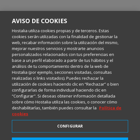
SOBRE ESTE BLOG:
AVISO DE COOKIES
Escrito por el equipo de Comunicación de Hostalia, dirigido por
Inma Castellanos, en el que conversamos sobre Hosting,
Hostalia utiliza cookies propias y de terceros. Estas
Internet y Tecnología.
cookies serán utilizadas con la finalidad de gestionar la
web, recabar información sobre la utilización del mismo,
mejorar nuestros servicios y mostrarte anuncios
Política de privacidad
personalizados relacionados con tus preferencias en
base a un perfil elaborado a partir de tus hábitos y el
análisis de tu comportamiento dentro de la web de
Política de cookies
Hostalia (por ejemplo, secciones visitadas, consultas
realizadas o links visitados). Puedes rechazar la
utilización de cookies haciendo clic en “Rechazar” o bien
Aviso legal
configurarlas de forma individual haciendo clic en
“Configurar". Si deseas obtener información detallada
sobre cómo Hostalia utiliza las cookies, o conocer cómo
deshabilitarlas, también puedes consultar la
Política de
cookies
CONFIGURAR