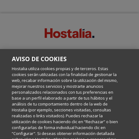
SOBRE ESTE BLOG:
AVISO DE COOKIES
Escrito por el equipo de Comunicación de Hostalia, dirigido por
Inma Castellanos, en el que conversamos sobre Hosting,
Hostalia utiliza cookies propias y de terceros. Estas
Internet y Tecnología.
cookies serán utilizadas con la finalidad de gestionar la
web, recabar información sobre la utilización del mismo,
mejorar nuestros servicios y mostrarte anuncios
Política de privacidad
personalizados relacionados con tus preferencias en
base a un perfil elaborado a partir de tus hábitos y el
análisis de tu comportamiento dentro de la web de
Política de cookies
Hostalia (por ejemplo, secciones visitadas, consultas
realizadas o links visitados). Puedes rechazar la
utilización de cookies haciendo clic en “Rechazar” o bien
Aviso legal
configurarlas de forma individual haciendo clic en
“Configurar". Si deseas obtener información detallada