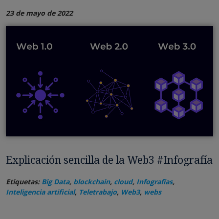
23 de mayo de 2022
Explicación sencilla de la Web3 #Infografía
Etiquetas:
Big Data
,
blockchain
,
cloud
,
Infografías
,
Inteligencia artificial
,
Teletrabajo
,
Web3
,
webs