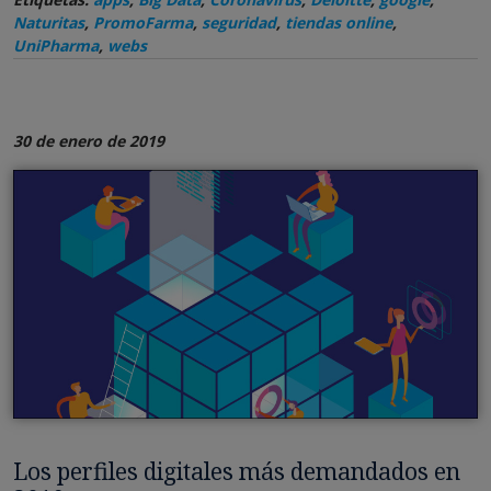
Naturitas
,
PromoFarma
,
seguridad
,
tiendas online
,
UniPharma
,
webs
30 de enero de 2019
Los perfiles digitales más demandados en