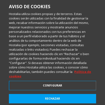
SOBRE ESTE BLOG:
AVISO DE COOKIES
Escrito por el equipo de Comunicación de Hostalia, dirigido por
Inma Castellanos, en el que conversamos sobre Hosting,
Hostalia utiliza cookies propias y de terceros. Estas
Internet y Tecnología.
cookies serán utilizadas con la finalidad de gestionar la
web, recabar información sobre la utilización del mismo,
mejorar nuestros servicios y mostrarte anuncios
Política de privacidad
personalizados relacionados con tus preferencias en
base a un perfil elaborado a partir de tus hábitos y el
análisis de tu comportamiento dentro de la web de
Política de cookies
Hostalia (por ejemplo, secciones visitadas, consultas
realizadas o links visitados). Puedes rechazar la
utilización de cookies haciendo clic en “Rechazar” o bien
Aviso legal
configurarlas de forma individual haciendo clic en
“Configurar". Si deseas obtener información detallada
sobre cómo Hostalia utiliza las cookies, o conocer cómo
deshabilitarlas, también puedes consultar la
Política de
cookies
CONFIGURAR
2001-2026 © Copyright
RECHAZAR
Todos los Derechos Reservados