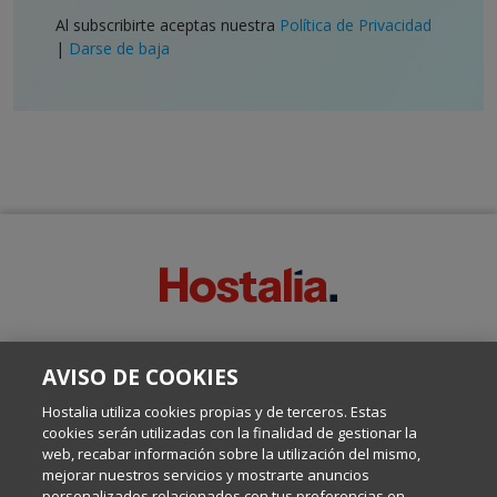
Al subscribirte aceptas nuestra
Política de Privacidad
|
Darse de baja
SOBRE ESTE BLOG:
AVISO DE COOKIES
Escrito por el equipo de Comunicación de Hostalia, dirigido por
Inma Castellanos, en el que conversamos sobre Hosting,
Hostalia utiliza cookies propias y de terceros. Estas
Internet y Tecnología.
cookies serán utilizadas con la finalidad de gestionar la
web, recabar información sobre la utilización del mismo,
mejorar nuestros servicios y mostrarte anuncios
Política de privacidad
personalizados relacionados con tus preferencias en