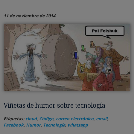
11 de noviembre de 2014
Viñetas de humor sobre tecnología
Etiquetas:
cloud
,
Código
,
correo electrónico
,
email
,
Facebook
,
Humor
,
Tecnología
,
whatsapp