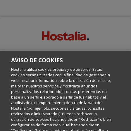
SOBRE ESTE BLOG:
AVISO DE COOKIES
Escrito por el equipo de Comunicación de Hostalia, dirigido por
Inma Castellanos, en el que conversamos sobre Hosting,
Hostalia utiliza cookies propias y de terceros. Estas
Internet y Tecnología.
cookies serán utilizadas con la finalidad de gestionar la
web, recabar información sobre la utilización del mismo,
mejorar nuestros servicios y mostrarte anuncios
Política de privacidad
personalizados relacionados con tus preferencias en
base a un perfil elaborado a partir de tus hábitos y el
análisis de tu comportamiento dentro de la web de
Política de cookies
Hostalia (por ejemplo, secciones visitadas, consultas
realizadas o links visitados). Puedes rechazar la
utilización de cookies haciendo clic en “Rechazar” o bien
Aviso legal
configurarlas de forma individual haciendo clic en
“Configurar". Si deseas obtener información detallada