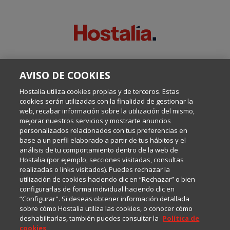
SOBRE ESTE BLOG:
AVISO DE COOKIES
Escrito por el equipo de Comunicación de Hostalia, dirigido por
Inma Castellanos, en el que conversamos sobre Hosting,
Hostalia utiliza cookies propias y de terceros. Estas
Internet y Tecnología.
cookies serán utilizadas con la finalidad de gestionar la
web, recabar información sobre la utilización del mismo,
mejorar nuestros servicios y mostrarte anuncios
Política de privacidad
personalizados relacionados con tus preferencias en
base a un perfil elaborado a partir de tus hábitos y el
análisis de tu comportamiento dentro de la web de
Política de cookies
Hostalia (por ejemplo, secciones visitadas, consultas
realizadas o links visitados). Puedes rechazar la
utilización de cookies haciendo clic en “Rechazar” o bien
Aviso legal
configurarlas de forma individual haciendo clic en
“Configurar". Si deseas obtener información detallada
sobre cómo Hostalia utiliza las cookies, o conocer cómo
deshabilitarlas, también puedes consultar la
Política de
cookies