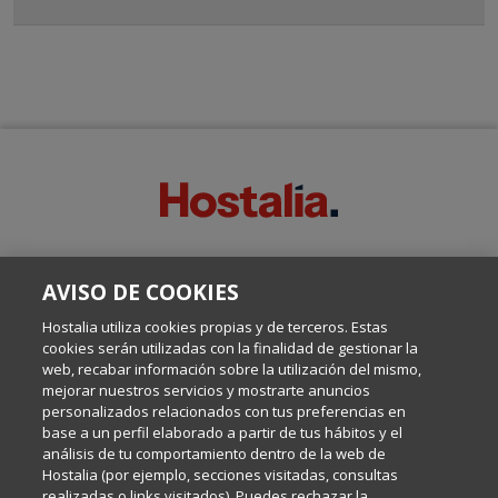
SOBRE ESTE BLOG:
AVISO DE COOKIES
Escrito por el equipo de Comunicación de Hostalia, dirigido por
Inma Castellanos, en el que conversamos sobre Hosting,
Hostalia utiliza cookies propias y de terceros. Estas
Internet y Tecnología.
cookies serán utilizadas con la finalidad de gestionar la
web, recabar información sobre la utilización del mismo,
mejorar nuestros servicios y mostrarte anuncios
Política de privacidad
personalizados relacionados con tus preferencias en
base a un perfil elaborado a partir de tus hábitos y el
análisis de tu comportamiento dentro de la web de
Política de cookies
Hostalia (por ejemplo, secciones visitadas, consultas
realizadas o links visitados). Puedes rechazar la