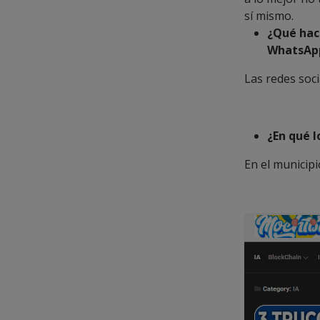
sí mismo.
¿Qué hacé
WhatsAp
Las redes soc
¿En qué l
En el municip