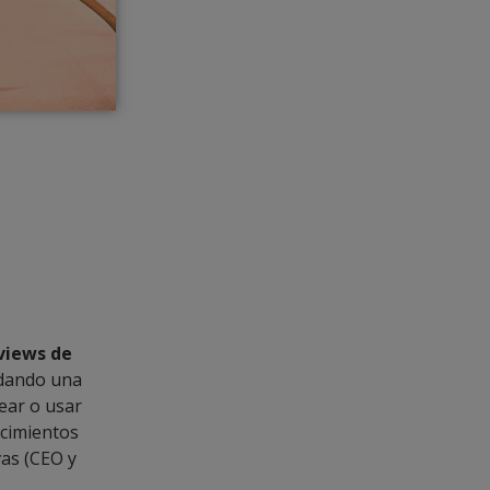
eviews de
 dando una
ear o usar
ocimientos
vas (CEO y