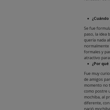
¿Cuándo 
Se fue formul
paso, la idea
quería nada a
normalmente l
formales y pa
atractivo para 
¿Por qué
Fue muy curio
de amigos para
momento no te
como postre u
mochiba, al p
diferente, con
nació mochiba