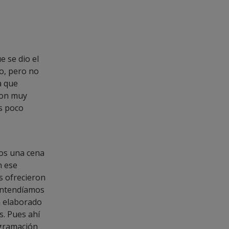
 se dio el
o, pero no
a que
son muy
es poco
os una cena
n ese
s ofrecieron
entendíamos
a elaborado
s. Pues ahí
ogramación