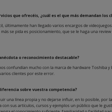
rvicios que ofrecéis, ¿cuál es el que más demandan los c
ícil, últimamente han llegado varios encargos de videojuego
 más se pida es posicionamiento, que se le haga una review 
anécdota o reconocimiento destacable?
s nos confundían mucho con la marca de hardware Toshiba y 
arios clientes por este error.
diferencia sobre vuestra competencia?
uir una línea propia y no dejarse influir, en lo posible, por 
con sus artículos, cursos y ejemplos un público que le gust
tenga el conocimiento suficiente, familiaridad o facilidad pa