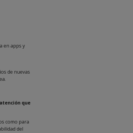
da en apps y
ios de nuevas
ea.
 atención que
dos como para
bilidad del