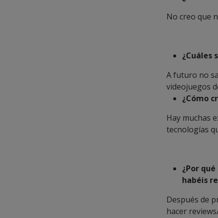
No creo que na
¿Cuáles 
A futuro no sa
videojuegos de
¿Cómo cr
Hay muchas ex
tecnologías qu
¿Por qué
habéis re
Después de pr
hacer reviews/