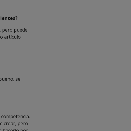
lientes?
s, pero puede
o artículo
bueno, se
la competencia.
e crear, pero
ra hacerlo por