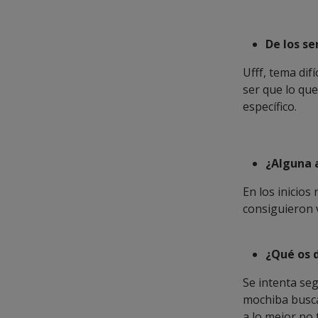
De los se
Ufff, tema dif
ser que lo que
específico.
¿Alguna 
En los inicio
consiguieron v
¿Qué os 
Se intenta seg
mochiba busca 
a lo mejor no 