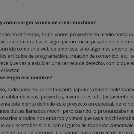
y cómo surgió la idea de crear mochiba?
ando en el tiempo, hubo varios proyectos en medio hasta que
 básicamente era hacer algo que no fuese pesado en el tiemp
burrido como una web de empresa, sino algo más ameno, y
os artículos de programación, creación de contenido, etc., 
rece que vas a estudiar una carrera de derecho, con lo que 
el lector.
 se eligió ese nombre?
so, todo pasó en un restaurante Japonés donde realizábam
 hablar de ideas, proyectos, inversiones, etc. Justamente e
nía totalmente definido este proyecto en especial, pero no
nos dulces llamados mochi, pero cuando lo pronunciaban 
robarlos a todos nos encantó y vimos que cada mochi estab
 lo que acertabas sí o sí con el gusto de todos los comensale
 desde un blog, diseños, packaging hasta proyectos de pr