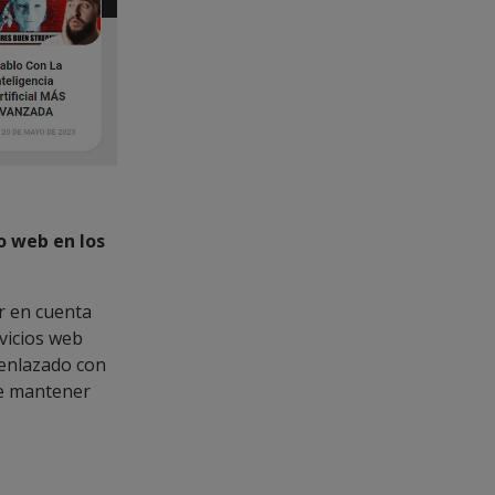
o web en los
r en cuenta
rvicios web
 enlazado con
de mantener