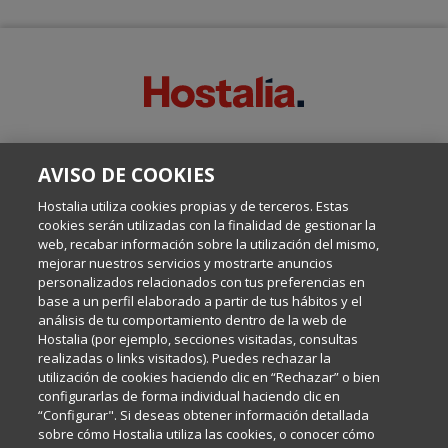
SOBRE ESTE BLOG:
AVISO DE COOKIES
Escrito por el equipo de Comunicación de Hostalia, dirigido por
Inma Castellanos, en el que conversamos sobre Hosting,
Hostalia utiliza cookies propias y de terceros. Estas
Internet y Tecnología.
cookies serán utilizadas con la finalidad de gestionar la
web, recabar información sobre la utilización del mismo,
mejorar nuestros servicios y mostrarte anuncios
Política de privacidad
personalizados relacionados con tus preferencias en
base a un perfil elaborado a partir de tus hábitos y el
análisis de tu comportamiento dentro de la web de
Política de cookies
Hostalia (por ejemplo, secciones visitadas, consultas
realizadas o links visitados). Puedes rechazar la
utilización de cookies haciendo clic en “Rechazar” o bien
Aviso legal
configurarlas de forma individual haciendo clic en
“Configurar". Si deseas obtener información detallada
sobre cómo Hostalia utiliza las cookies, o conocer cómo