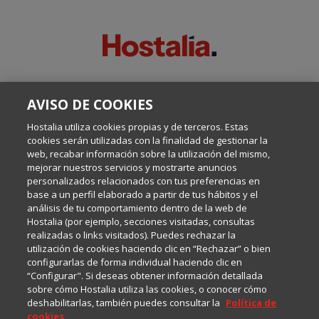
SOBRE ESTE BLOG:
AVISO DE COOKIES
Escrito por el equipo de Comunicación de Hostalia, dirigido por
Inma Castellanos, en el que conversamos sobre Hosting,
Hostalia utiliza cookies propias y de terceros. Estas
Internet y Tecnología.
cookies serán utilizadas con la finalidad de gestionar la
web, recabar información sobre la utilización del mismo,
mejorar nuestros servicios y mostrarte anuncios
Política de privacidad
personalizados relacionados con tus preferencias en
base a un perfil elaborado a partir de tus hábitos y el
análisis de tu comportamiento dentro de la web de
Política de cookies
Hostalia (por ejemplo, secciones visitadas, consultas
realizadas o links visitados). Puedes rechazar la
utilización de cookies haciendo clic en “Rechazar” o bien
Aviso legal
configurarlas de forma individual haciendo clic en
“Configurar". Si deseas obtener información detallada
sobre cómo Hostalia utiliza las cookies, o conocer cómo
deshabilitarlas, también puedes consultar la
Política de
cookies