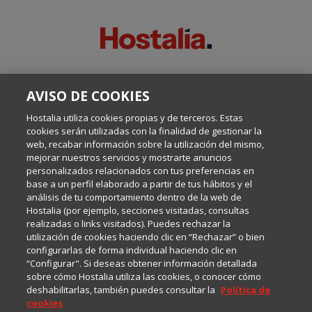
SOBRE ESTE BLOG:
AVISO DE COOKIES
Escrito por el equipo de Comunicación de Hostalia, dirigido por
Inma Castellanos, en el que conversamos sobre Hosting,
Hostalia utiliza cookies propias y de terceros. Estas
Internet y Tecnología.
cookies serán utilizadas con la finalidad de gestionar la
web, recabar información sobre la utilización del mismo,
mejorar nuestros servicios y mostrarte anuncios
Política de privacidad
personalizados relacionados con tus preferencias en
base a un perfil elaborado a partir de tus hábitos y el
análisis de tu comportamiento dentro de la web de
Política de cookies
Hostalia (por ejemplo, secciones visitadas, consultas
realizadas o links visitados). Puedes rechazar la
utilización de cookies haciendo clic en “Rechazar” o bien
Aviso legal
configurarlas de forma individual haciendo clic en
“Configurar". Si deseas obtener información detallada
sobre cómo Hostalia utiliza las cookies, o conocer cómo
deshabilitarlas, también puedes consultar la
Política de
cookies