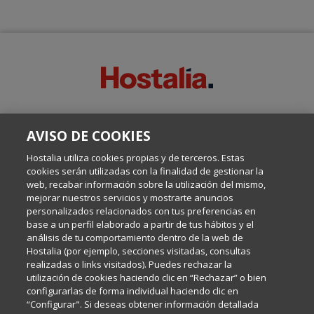
SOBRE ESTE BLOG:
AVISO DE COOKIES
Escrito por el equipo de Comunicación de Hostalia, dirigido por
Inma Castellanos, en el que conversamos sobre Hosting,
Hostalia utiliza cookies propias y de terceros. Estas
Internet y Tecnología.
cookies serán utilizadas con la finalidad de gestionar la
web, recabar información sobre la utilización del mismo,
mejorar nuestros servicios y mostrarte anuncios
Política de privacidad
personalizados relacionados con tus preferencias en
base a un perfil elaborado a partir de tus hábitos y el
análisis de tu comportamiento dentro de la web de
Política de cookies
Hostalia (por ejemplo, secciones visitadas, consultas
realizadas o links visitados). Puedes rechazar la
utilización de cookies haciendo clic en “Rechazar” o bien
Aviso legal
configurarlas de forma individual haciendo clic en
“Configurar". Si deseas obtener información detallada