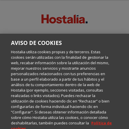
SOBRE ESTE BLOG:
AVISO DE COOKIES
Escrito por el equipo de Comunicación de Hostalia, dirigido por
Inma Castellanos, en el que conversamos sobre Hosting,
Hostalia utiliza cookies propias y de terceros. Estas
Internet y Tecnología.
cookies serán utilizadas con la finalidad de gestionar la
web, recabar información sobre la utilización del mismo,
mejorar nuestros servicios y mostrarte anuncios
Política de privacidad
personalizados relacionados con tus preferencias en
base a un perfil elaborado a partir de tus hábitos y el
análisis de tu comportamiento dentro de la web de
Política de cookies
Hostalia (por ejemplo, secciones visitadas, consultas
realizadas o links visitados). Puedes rechazar la
utilización de cookies haciendo clic en “Rechazar” o bien
Aviso legal
configurarlas de forma individual haciendo clic en
“Configurar". Si deseas obtener información detallada
sobre cómo Hostalia utiliza las cookies, o conocer cómo
deshabilitarlas, también puedes consultar la
Política de
cookies