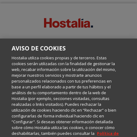
SOBRE ESTE BLOG:
AVISO DE COOKIES
Escrito por el equipo de Comunicación de Hostalia, dirigido por
Inma Castellanos, en el que conversamos sobre Hosting,
Hostalia utiliza cookies propias y de terceros. Estas
Internet y Tecnología.
cookies serán utilizadas con la finalidad de gestionar la
web, recabar información sobre la utilización del mismo,
mejorar nuestros servicios y mostrarte anuncios
Política de privacidad
personalizados relacionados con tus preferencias en
base a un perfil elaborado a partir de tus hábitos y el
análisis de tu comportamiento dentro de la web de
Política de cookies
Hostalia (por ejemplo, secciones visitadas, consultas
realizadas o links visitados). Puedes rechazar la
utilización de cookies haciendo clic en “Rechazar” o bien
Aviso legal
configurarlas de forma individual haciendo clic en
“Configurar". Si deseas obtener información detallada
sobre cómo Hostalia utiliza las cookies, o conocer cómo
deshabilitarlas, también puedes consultar la
Política de