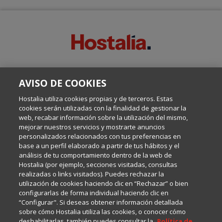
SOBRE ESTE BLOG:
AVISO DE COOKIES
Escrito por el equipo de Comunicación de Hostalia, dirigido por
Inma Castellanos, en el que conversamos sobre Hosting,
Hostalia utiliza cookies propias y de terceros. Estas
Internet y Tecnología.
cookies serán utilizadas con la finalidad de gestionar la
web, recabar información sobre la utilización del mismo,
mejorar nuestros servicios y mostrarte anuncios
Política de privacidad
personalizados relacionados con tus preferencias en
base a un perfil elaborado a partir de tus hábitos y el
análisis de tu comportamiento dentro de la web de
Política de cookies
Hostalia (por ejemplo, secciones visitadas, consultas
realizadas o links visitados). Puedes rechazar la
utilización de cookies haciendo clic en “Rechazar” o bien
Aviso legal
configurarlas de forma individual haciendo clic en
“Configurar". Si deseas obtener información detallada
sobre cómo Hostalia utiliza las cookies, o conocer cómo
deshabilitarlas, también puedes consultar la
Política de