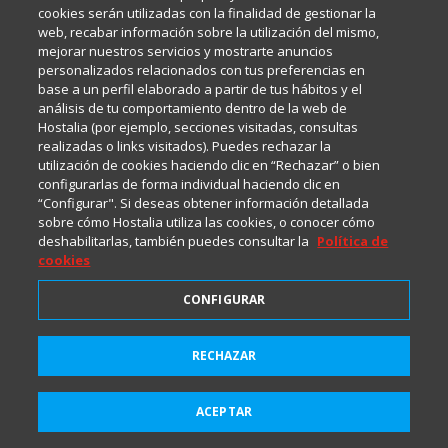
cookies serán utilizadas con la finalidad de gestionar la
web, recabar información sobre la utilización del mismo,
mejorar nuestros servicios y mostrarte anuncios
¿Añadirías algún punto más a post de
Hostalia
?
personalizados relacionados con tus preferencias en
base a un perfil elaborado a partir de tus hábitos y el
análisis de tu comportamiento dentro de la web de
Hostalia (por ejemplo, secciones visitadas, consultas
realizadas o links visitados). Puedes rechazar la
utilización de cookies haciendo clic en “Rechazar” o bien
configurarlas de forma individual haciendo clic en
“Configurar". Si deseas obtener información detallada
sobre cómo Hostalia utiliza las cookies, o conocer cómo
deshabilitarlas, también puedes consultar la
Política de
cookies
CONFIGURAR
RECHAZAR
Suscríbete a HostaliaNews
para mantenerte a la última
ACEPTAR
POST RELACIONADOS
Suscribirme