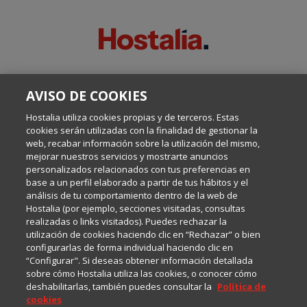
SOBRE ESTE BLOG:
AVISO DE COOKIES
Escrito por el equipo de Comunicación de Hostalia, dirigido por
Inma Castellanos, en el que conversamos sobre Hosting,
Hostalia utiliza cookies propias y de terceros. Estas
Internet y Tecnología.
cookies serán utilizadas con la finalidad de gestionar la
web, recabar información sobre la utilización del mismo,
mejorar nuestros servicios y mostrarte anuncios
Política de privacidad
personalizados relacionados con tus preferencias en
base a un perfil elaborado a partir de tus hábitos y el
análisis de tu comportamiento dentro de la web de
Política de cookies
Hostalia (por ejemplo, secciones visitadas, consultas
realizadas o links visitados). Puedes rechazar la
utilización de cookies haciendo clic en “Rechazar” o bien
Aviso legal
configurarlas de forma individual haciendo clic en
“Configurar". Si deseas obtener información detallada
sobre cómo Hostalia utiliza las cookies, o conocer cómo
deshabilitarlas, también puedes consultar la
Política de
cookies