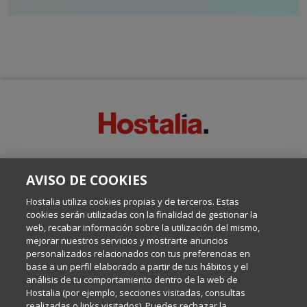
SOBRE ESTE BLOG:
AVISO DE COOKIES
Escrito por el equipo de Comunicación de Hostalia, dirigido por
Inma Castellanos, en el que conversamos sobre Hosting,
Hostalia utiliza cookies propias y de terceros. Estas
Internet y Tecnología.
cookies serán utilizadas con la finalidad de gestionar la
web, recabar información sobre la utilización del mismo,
mejorar nuestros servicios y mostrarte anuncios
Política de privacidad
personalizados relacionados con tus preferencias en
base a un perfil elaborado a partir de tus hábitos y el
análisis de tu comportamiento dentro de la web de
Política de cookies
Hostalia (por ejemplo, secciones visitadas, consultas
realizadas o links visitados). Puedes rechazar la