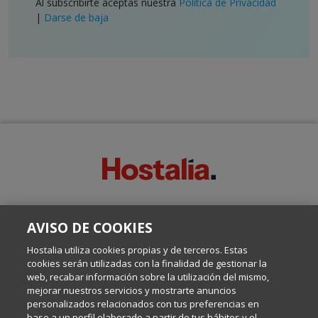
Al subscribirte aceptas nuestra
Política de Privacidad
|
Darse de baja
SOBRE ESTE BLOG:
AVISO DE COOKIES
Escrito por el equipo de Comunicación de Hostalia, dirigido por
Inma Castellanos, en el que conversamos sobre Hosting,
Hostalia utiliza cookies propias y de terceros. Estas
Internet y Tecnología.
cookies serán utilizadas con la finalidad de gestionar la
web, recabar información sobre la utilización del mismo,
mejorar nuestros servicios y mostrarte anuncios
Política de privacidad
personalizados relacionados con tus preferencias en
base a un perfil elaborado a partir de tus hábitos y el