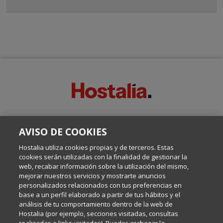
SOBRE ESTE BLOG:
AVISO DE COOKIES
Escrito por el equipo de Comunicación de Hostalia, dirigido por
Inma Castellanos, en el que conversamos sobre Hosting,
Hostalia utiliza cookies propias y de terceros. Estas
Internet y Tecnología.
cookies serán utilizadas con la finalidad de gestionar la
web, recabar información sobre la utilización del mismo,
mejorar nuestros servicios y mostrarte anuncios
Política de privacidad
personalizados relacionados con tus preferencias en
base a un perfil elaborado a partir de tus hábitos y el
análisis de tu comportamiento dentro de la web de
Política de cookies
Hostalia (por ejemplo, secciones visitadas, consultas