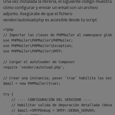
Una vez instalada la librería, el siguiente código muestra
cómo configurar y enviar un email con un archivo
adjunto. Asegúrate de que el fichero
vendor/autoload.php
es accesible desde tu script.
<?php

// Importar las clases de PHPMailer al namespace global
use PHPMailer\PHPMailer\PHPMailer;

use PHPMailer\PHPMailer\Exception;

use PHPMailer\PHPMailer\SMTP;

// Cargar el autoloader de Composer

require 
'vendor/autoload.php'
;

// Crear una instancia; pasar `
true
$mail
 = new PHPMailer(
true
);

try {

    // ---- CONFIGURACIÓN DEL SERVIDOR ----

    // Habilitar salida de depuración detallada (desact
    // 
$mail
->SMTPDebug = SMTP::DEBUG_SERVER;          