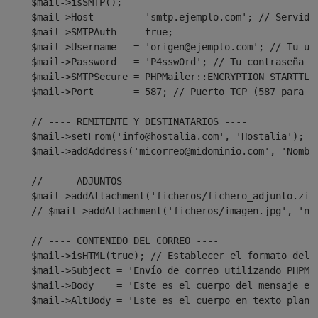
$mail
->isSMTP();

$mail
->Host       = 
'smtp.ejemplo.com'
; // Servido
$mail
->SMTPAuth   = 
true
;

$mail
->Username   = 
'
origen@ejemplo.com
'
; // Tu usu
$mail
->Password   = 
'P4ssw0rd'
; // Tu contraseña SM
$mail
->SMTPSecure = PHPMailer::ENCRYPTION_STARTTLS;
$mail
->Port       = 587; // Puerto TCP (587 para TL
    // ---- REMITENTE Y DESTINATARIOS ----

$mail
->setFrom(
'
info@hostalia.com
'
, 
'Hostalia'
);

$mail
->addAddress(
'
micorreo@midominio.com
'
, 
'Nombr
    // ---- ADJUNTOS ----

$mail
->addAttachment(
'ficheros/fichero_adjunto.zip
    // 
$mail
->addAttachment(
'ficheros/imagen.jpg'
, 
'nu
    // ---- CONTENIDO DEL CORREO ----

$mail
->isHTML(
true
); // Establecer el formato del e
$mail
->Subject = 
'Envío de correo utilizando PHPMa
$mail
->Body    = 
'Este es el cuerpo del mensaje en
$mail
->AltBody = 
'Este es el cuerpo en texto plano