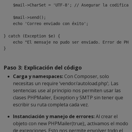
$mail
->CharSet = 
'UTF-8'
; // Asegurar la codificac
$mail
->send();

echo
'Correo enviado con éxito'
;

} catch (Exception 
$e
) {

echo
"El mensaje no pudo ser enviado. Error de PHP
}
Paso 3: Explicación del código
Carga y namespaces:
Con Composer, solo
necesitas un
require ‘vendor/autoload.php’;
. Las
sentencias
use
al principio nos permiten usar las
clases
PHPMailer
,
Exception
y
SMTP
sin tener que
escribir su ruta completa cada vez.
Instanciación y manejo de errores:
Al crear el
objeto con
new PHPMailer(true);
, activamos el modo
de excepciones. Esto nos permite envolver todo el