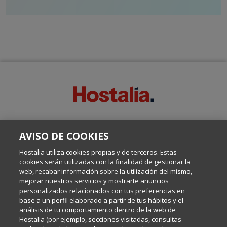
SOBRE ESTE BLOG:
AVISO DE COOKIES
Escrito por el equipo de Comunicación de Hostalia, dirigido por
Inma Castellanos, en el que conversamos sobre Hosting,
Hostalia utiliza cookies propias y de terceros. Estas
Internet y Tecnología.
cookies serán utilizadas con la finalidad de gestionar la
web, recabar información sobre la utilización del mismo,
mejorar nuestros servicios y mostrarte anuncios
Política de privacidad
personalizados relacionados con tus preferencias en
base a un perfil elaborado a partir de tus hábitos y el
análisis de tu comportamiento dentro de la web de
Política de cookies
Hostalia (por ejemplo, secciones visitadas, consultas