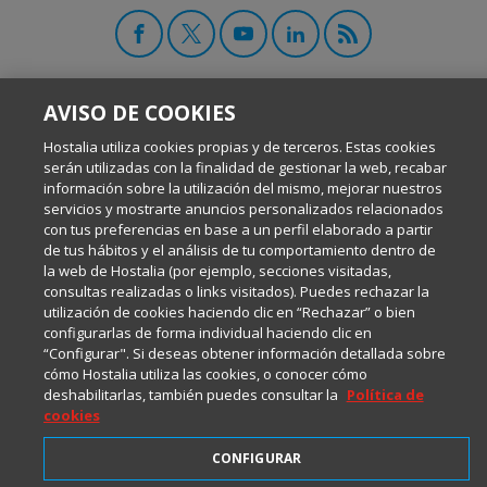
AVISO DE COOKIES
2001-2026 © Copyright
Hostalia utiliza cookies propias y de terceros. Estas cookies
Todos los Derechos Reservados
serán utilizadas con la finalidad de gestionar la web, recabar
información sobre la utilización del mismo, mejorar nuestros
servicios y mostrarte anuncios personalizados relacionados
con tus preferencias en base a un perfil elaborado a partir
de tus hábitos y el análisis de tu comportamiento dentro de
la web de Hostalia (por ejemplo, secciones visitadas,
consultas realizadas o links visitados). Puedes rechazar la
utilización de cookies haciendo clic en “Rechazar” o bien
configurarlas de forma individual haciendo clic en
“Configurar". Si deseas obtener información detallada sobre
cómo Hostalia utiliza las cookies, o conocer cómo
deshabilitarlas, también puedes consultar la
Política de
cookies
CONFIGURAR