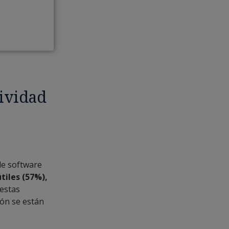
tividad
de software
tiles (57%),
estas
ión se están