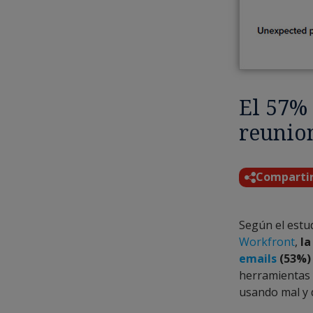
El 57% 
reunion
Comparti
Según el estu
Workfront
,
la
emails
(53%) 
herramientas 
usando mal y d