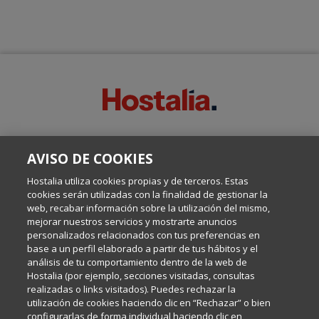
SOBRE ESTE BLOG:
AVISO DE COOKIES
Escrito por el equipo de Comunicación de Hostalia, dirigido por
Inma Castellanos, en el que conversamos sobre Hosting,
Hostalia utiliza cookies propias y de terceros. Estas
Internet y Tecnología.
cookies serán utilizadas con la finalidad de gestionar la
web, recabar información sobre la utilización del mismo,
mejorar nuestros servicios y mostrarte anuncios
Política de privacidad
personalizados relacionados con tus preferencias en
base a un perfil elaborado a partir de tus hábitos y el
análisis de tu comportamiento dentro de la web de
Política de cookies
Hostalia (por ejemplo, secciones visitadas, consultas
realizadas o links visitados). Puedes rechazar la
utilización de cookies haciendo clic en “Rechazar” o bien
Aviso legal
configurarlas de forma individual haciendo clic en