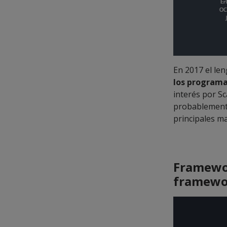
En 2017 el len
los program
interés por S
probablemente
principales ma
Framewor
framewor