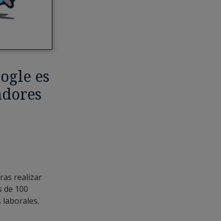
ogle es
adores
tras realizar
s de 100
 laborales.