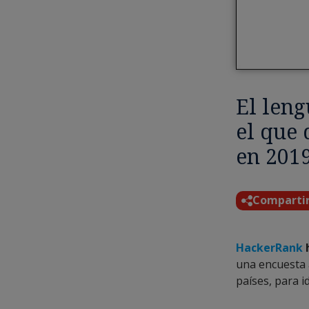
El len
el que 
en 201
Comparti
HackerRank
h
una encuesta 
países, para i