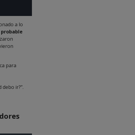
ionado a lo
 probable
ezaron
vieron
ica para
 debo ir?”.
adores