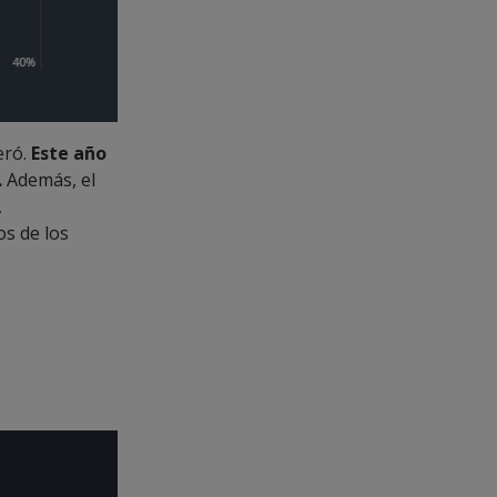
eró.
Este año
.
Además, el
,
os de los