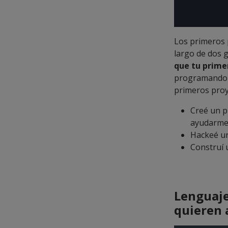
Los primeros 
largo de dos 
que tu prime
programando u
primeros proy
Creé un p
ayudarme 
Hackeé un
Construí 
Lenguaje
quieren 