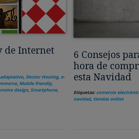
 de Internet
6 Consejos par
hora de compra
esta Navidad
 adaptativo
,
Doctor Hosting
,
e-
mmerce
,
Mobile friendly
,
onsive design
,
Smartphone
,
Etiquetas:
comercio electrónic
navidad
,
tiendas online