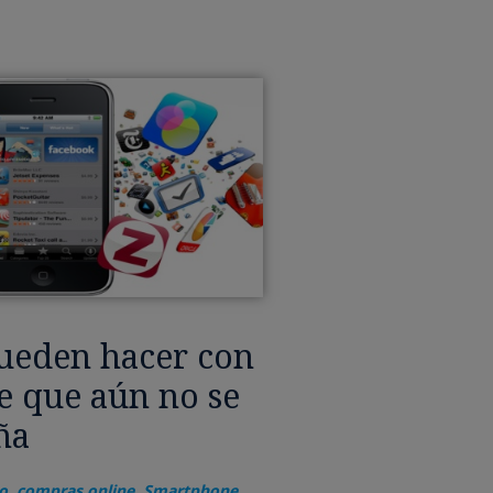
pueden hacer con
 que aún no se
ña
o
,
compras online
,
Smartphone
,