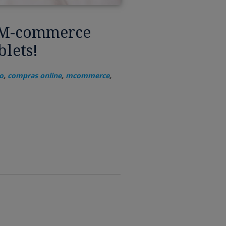
l M-commerce
blets!
o
,
compras online
,
mcommerce
,