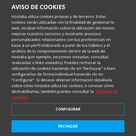
AVISO DE COOKIES
Escrito por el equipo de Comunicación de Hostalia, dirigido por
Inma Castellanos, en el que conversamos sobre Hosting,
Hostalia utiliza cookies propias y de terceros. Estas
Internet y Tecnología.
cookies serán utilizadas con la finalidad de gestionar la
web, recabar información sobre la utilización del mismo,
mejorar nuestros servicios y mostrarte anuncios
Política de privacidad
personalizados relacionados con tus preferencias en
base a un perfil elaborado a partir de tus hábitos y el
análisis de tu comportamiento dentro de la web de
Política de cookies
Hostalia (por ejemplo, secciones visitadas, consultas
realizadas o links visitados). Puedes rechazar la
utilización de cookies haciendo clic en “Rechazar” o bien
Aviso legal
configurarlas de forma individual haciendo clic en
“Configurar". Si deseas obtener información detallada
sobre cómo Hostalia utiliza las cookies, o conocer cómo
deshabilitarlas, también puedes consultar la
Política de
cookies
CONFIGURAR
2001-2026 © Copyright
RECHAZAR
Suscríbete a HostaliaNews
Todos los Derechos Reservados