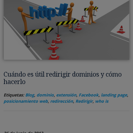
Cuándo es útil redirigir dominios y cómo
hacerlo
Etiquetas:
Blog
,
dominio
,
extensión
,
Facebook
,
landing page
,
posicionamiento web
,
redirección
,
Redirigir
,
who is