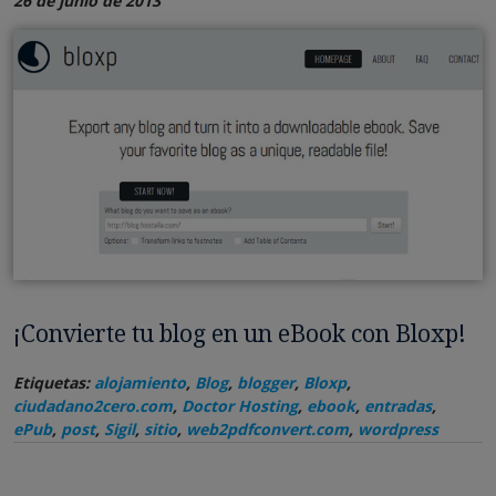
26 de junio de 2013
¡Convierte tu blog en un eBook con Bloxp!
Etiquetas:
alojamiento
,
Blog
,
blogger
,
Bloxp
,
ciudadano2cero.com
,
Doctor Hosting
,
ebook
,
entradas
,
ePub
,
post
,
Sigil
,
sitio
,
web2pdfconvert.com
,
wordpress