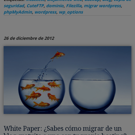
seguridad
,
CuteFTP
,
dominio
,
Filezilla
,
migrar wordpress
,
phpMyAdmin
,
wordpress
,
wp_options
26 de diciembre de 2012
White Paper: ¿Sabes cómo migrar de un