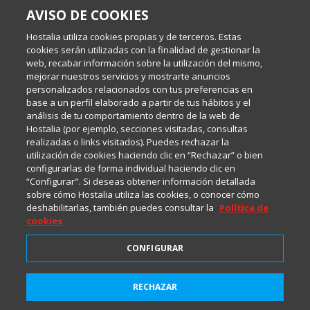
AVISO DE COOKIES
Escrito por el equipo de Comunicación de Hostalia, dirigido por
Inma Castellanos, en el que conversamos sobre Hosting,
Hostalia utiliza cookies propias y de terceros. Estas
Internet y Tecnología.
cookies serán utilizadas con la finalidad de gestionar la
web, recabar información sobre la utilización del mismo,
mejorar nuestros servicios y mostrarte anuncios
Política de privacidad
personalizados relacionados con tus preferencias en
base a un perfil elaborado a partir de tus hábitos y el
análisis de tu comportamiento dentro de la web de
Política de cookies
Hostalia (por ejemplo, secciones visitadas, consultas
realizadas o links visitados). Puedes rechazar la
utilización de cookies haciendo clic en “Rechazar” o bien
Aviso legal
configurarlas de forma individual haciendo clic en
“Configurar". Si deseas obtener información detallada
sobre cómo Hostalia utiliza las cookies, o conocer cómo
deshabilitarlas, también puedes consultar la
Política de
cookies
CONFIGURAR
2001-2026 © Copyright
RECHAZAR
Todos los Derechos Reservados