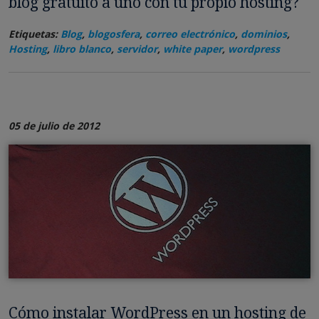
blog gratuito a uno con tu propio hosting?
Etiquetas:
Blog
,
blogosfera
,
correo electrónico
,
dominios
,
Hosting
,
libro blanco
,
servidor
,
white paper
,
wordpress
05 de julio de 2012
Cómo instalar WordPress en un hosting de