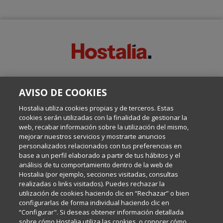
SOBRE ESTE BLOG:
AVISO DE COOKIES
Escrito por el equipo de Comunicación de Hostalia, dirigido por
Inma Castellanos, en el que conversamos sobre Hosting,
Hostalia utiliza cookies propias y de terceros. Estas
Internet y Tecnología.
cookies serán utilizadas con la finalidad de gestionar la
web, recabar información sobre la utilización del mismo,
mejorar nuestros servicios y mostrarte anuncios
Política de privacidad
personalizados relacionados con tus preferencias en
base a un perfil elaborado a partir de tus hábitos y el
análisis de tu comportamiento dentro de la web de
Política de cookies
Hostalia (por ejemplo, secciones visitadas, consultas
realizadas o links visitados). Puedes rechazar la
utilización de cookies haciendo clic en “Rechazar” o bien
Aviso legal
configurarlas de forma individual haciendo clic en
“Configurar". Si deseas obtener información detallada
sobre cómo Hostalia utiliza las cookies, o conocer cómo