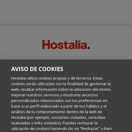
SOBRE ESTE BLOG:
AVISO DE COOKIES
Escrito por el equipo de Comunicación de Hostalia, dirigido por
Inma Castellanos, en el que conversamos sobre Hosting,
Hostalia utiliza cookies propias y de terceros. Estas
Internet y Tecnología.
cookies serán utilizadas con la finalidad de gestionar la
web, recabar información sobre la utilización del mismo,
mejorar nuestros servicios y mostrarte anuncios
Política de privacidad
personalizados relacionados con tus preferencias en
base a un perfil elaborado a partir de tus hábitos y el
análisis de tu comportamiento dentro de la web de
Política de cookies
Hostalia (por ejemplo, secciones visitadas, consultas
realizadas o links visitados). Puedes rechazar la
utilización de cookies haciendo clic en “Rechazar” o bien